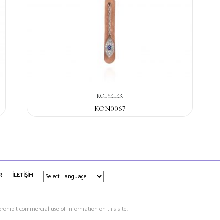
KOLYELER
KON0067
R
İLETİŞİM
 prohibit commercial use of information on this site.