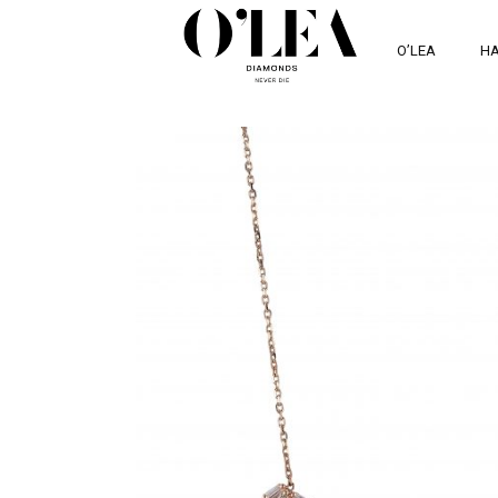
O’LEA
HA