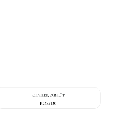
KOLYELER, ZÜMRÜT
KO23130