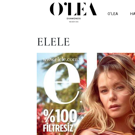
O’LEA
HA
ELELE